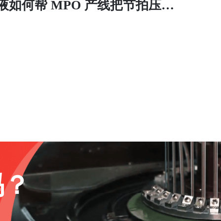
液如何帮 MPO 产线把节拍压下
去、把良率拉上来
吗？