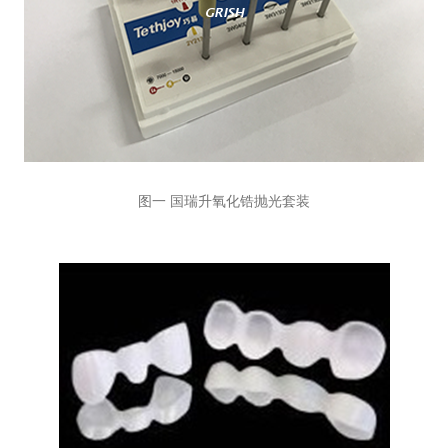
图一 国瑞升氧化锆抛光套装