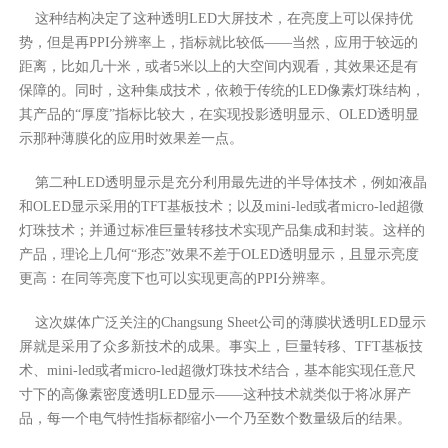
这种结构决定了这种透明LED大屏技术，在亮度上可以保持优
势，但是再PPI分辨率上，指标就比较低——当然，应用于较远的
距离，比如几十米，或者5米以上的大空间内观看，其效果还是有
保障的。同时，这种集成技术，依赖于传统的LED像素灯珠结构，
其产品的“厚度”指标比较大，在实现投影透明显示、OLED透明显
示那种薄膜化的应用时效果差一点。
第二种LED透明显示是充分利用最先进的半导体技术，例如液晶
和OLED显示采用的TFT基板技术；以及mini-led或者micro-led超微
灯珠技术；并通过标准巨量转移技术实现产品集成和封装。这样的
产品，理论上几何“形态”效果不差于OLED透明显示，且显示亮度
更高：在同等亮度下也可以实现更高的PPI分辨率。
这次媒体广泛关注的Changsung Sheet公司的薄膜状透明LED显示
屏就是采用了众多新技术的成果。事实上，巨量转移、TFT基板技
术、mini-led或者micro-led超微灯珠技术结合，基本能实现任意尺
寸下的高像素密度透明LED显示——这种技术就类似于将冰屏产
品，每一个电气特性指标都缩小一个乃至数个数量级后的结果。