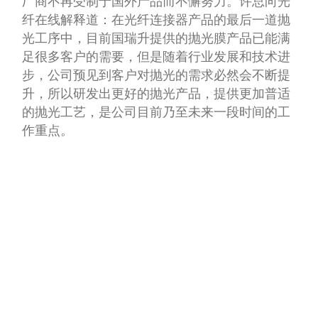
为了实现全面国产化，打破目前市场该产品的垄
断地位，多年来，国瑞升在研磨抛光领域本着人
才优先、设备领先、产品争先的精神，不断加大
研发投入，积累了丰富的经验和第一手资料，产
品已得到客户的认可，但国瑞升人并没有就此止
步，还在坚持潜心研发和技术改进，为广大国内
厂商不再受制于国外产品而不懈努力。许总向光
纤在线解释道：在光纤连接器产品的最后一道抛
光工序中，目前国瑞升提供的抛光膜产品已能满
足很多客户的需要，但是随着行业发展和技术进
步，公司预见到客户对抛光的需求必然会不断提
升，所以研发出更好的抛光产品，提供更加普适
的抛光工艺，是公司目前乃至未来一段时间的工
作重点。