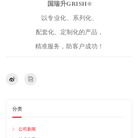
客户成功！
其中
国瑞升GRISH®
研发生产的超精密抛光膜&
抛光带、静电植砂研磨带&抛光带、3D立体凹凸
磨料、单晶&多晶&类多晶–金刚石微粉及对应研
磨液、CMP抛光液、研磨助剂等多种超精密抛光
耗材，广泛应用于光通信、汽车、
半导体
、LE
D、蓝宝石、精密陶瓷、LCD、3C电子、辊轴、
口腔医疗等多个行业，并已出口至美国、英国、
德国、俄罗斯、日本、韩国、印度、巴西等多个
国家和地区。
国瑞升GRISH®
以专业化、系列化、