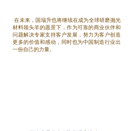
起有利于行业发展，友商的存在也时刻提醒着
我们要勇于迎接挑战，如何在这种良性竞争中
提升核心竞争力始终是我们的一大课题。
对于国瑞升这种集研发生产销售于一身的企业来说，最核心
的竞争力就是产品研发能力了，那么针对这一点，国瑞升一
直都在积极吸引高端专业人才，不断扩大研发团队，提高整
体研发能力，加大新品研发投入。同时，为了更好的解决客
户的实际问题，我们还组建了自己的技术支持团队，产品经
理团队，融入客户现场，深度参与业内客户的项目合作，不
断优化抛光工艺，全面服务客户，助力客户成功，打造国产
超精密研磨抛光的高端品牌！用好的品质及优质的服务取
胜！
在未来，国瑞升也将继续在成为全球研磨抛光