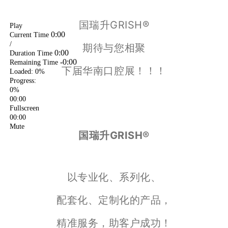
Play
0:00
Current Time
/
0:00
Duration Time
-0:00
Remaining Time
Loaded: 0%
Progress:
0%
00:00
Fullscreen
00:00
Mute
国瑞升GRISH®
Play
0:00
Current Time
/
期待
与
您相聚
0:00
Duration Time
-0:00
Remaining Time
下届华南口腔展
！
！
！
Loaded: 0%