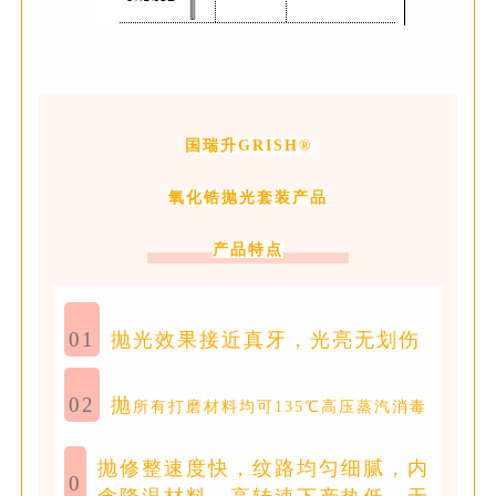
国瑞升GRISH®
氧化锆抛光套装产品
产品特点
01
抛光效果接近真牙，光亮无划伤
02
抛
所有打磨材料均可135℃高压蒸汽消毒
抛
修整速度快，纹路均匀细腻，内
0