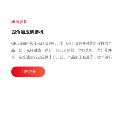
研磨设备
四角加压研磨机
GRISH四角加压光纤研磨机，专门用于研磨各种光纤连接器产
品，如：光纤跳线、尾纤、PLC分路器、塑料光纤、光纤器件
等，在光通信行业应用十分广泛。产品加工精度高、操作运行稳
定，直观的大屏幕设计可使参数调整更加方便快捷。目前比较成
熟的产线加工方式主要由四台或五台光纤研磨机，再配合各种规
了解更多
格的PC、APC、UPC等研磨夹具组成。