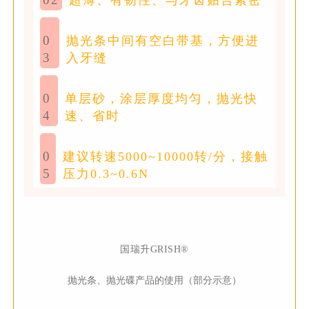
0
抛光条中间有空白带基，方便进
3
入牙缝
0
单层砂，涂层厚度均匀，抛光快
4
速、省时
0
建议转速5000~10000转/分，接触
5
压力0.3~0.6N
国瑞升
GRI
SH®
抛光条、抛光碟产品的使用（部分示意）