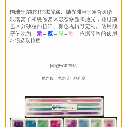
国瑞升GRISH®抛光条、抛光碟
用于复合树脂、
玻璃离子和瓷修复体形态修整和抛光，通过颜
色区分砂粒的粗细。颜色规格可定制。使用顺
序依次为：
紫
→
蓝
→
绿
→
粉
，依据牙医的使用
习惯选取粒度。
国瑞升GRISH®
抛光条、抛光碟产品外观