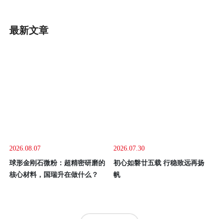
研磨设备
四角加压研磨机
GRISH四角加压光纤研磨机，专门用于研磨各种光纤连接器产
品，如：光纤跳线、尾纤、PLC分路器、塑料光纤、光纤器件
等，在光通信行业应用十分广泛。产品加工精度高、操作运行稳
定，直观的大屏幕设计可使参数调整更加方便快捷。目前比较成
熟的产线加工方式主要由四台或五台光纤研磨机，再配合各种规
了解更多
格的PC、APC、UPC等研磨夹具组成。
最新文章