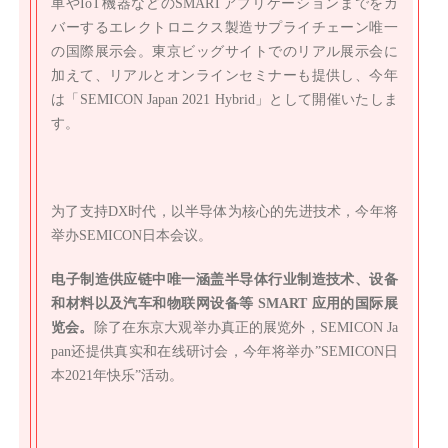
DX時代を支え、先端技術のコアである半導体を主軸
に、今年もSEMICON Japanを開催します。
半導体産業における製造技術、装置、材料をはじめ、
車やIoT機器などのSMARTアプリケーションまでをカ
バーするエレクトロニクス製造サプライチェーン唯一
の国際展示会。東京ビッグサイトでのリアル展示会に
加えて、リアルとオンラインセミナーも提供し、今年
は「SEMICON Japan 2021 Hybrid」として開催いたしま
す。
为了支持DX时代，以半导体为核心的先进技术，今年将
举办SEMICON日本会议。
电子制造供应链中唯一涵盖半导体行业制造技术、设备
和材料以及汽车和物联网设备等 SMART 应用的国际展
览会。
除了在东京大观举办真正的展览外，SEMICON Ja