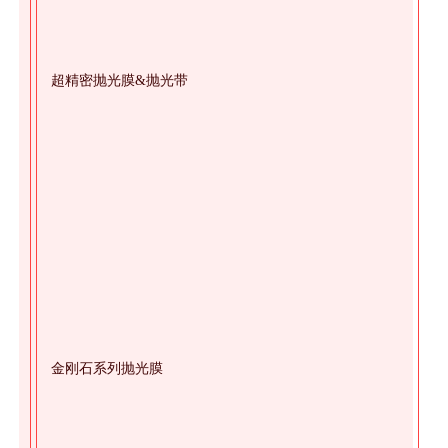
超精密抛光膜&抛光带