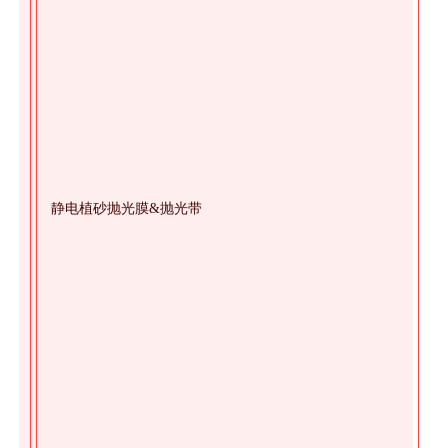
金刚石系列抛光膜
静电植砂抛光膜&抛光带