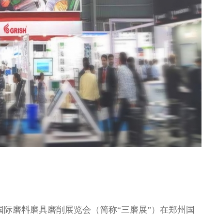
郑州）国际磨料磨具磨削展览会（简称“三磨展”）在郑州国