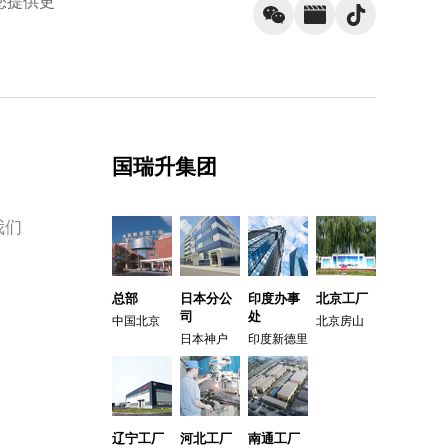
您提供更
国瑞升集团
我们
总部
日本分公
印度办事
北京工厂
司
处
中国北京
北京房山
日本神户
印度新德里
辽宁工厂
河北工厂
南通工厂