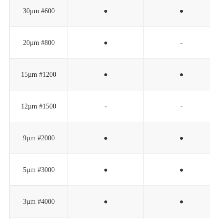
30µm #600
●
●
20µm #800
●
-
15µm #1200
●
●
12µm #1500
-
-
9µm #2000
●
●
5µm #3000
●
●
3µm #4000
●
●