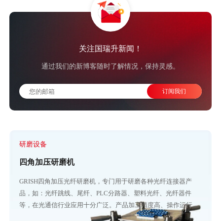
关注国瑞升新闻！
通过我们的新博客随时了解情况，保持灵感。
研磨设备
四角加压研磨机
GRISH四角加压光纤研磨机，专门用于研磨各种光纤连接器产
品，如：光纤跳线、尾纤、PLC分路器、塑料光纤、光纤器件
等，在光通信行业应用十分广泛。产品加工精度高、操作运行稳
定，直观的大屏幕设计可使参数调整更加方便快捷。目前比较成