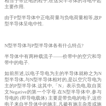
相当于带正电的粒子,在这类半导体的导电中起
主要作用.
由于P型半导体中正电荷量与负电荷量相等,故P
型半导体呈电中性.
N型半导体与P型半导体各有什么特点?
半导体中有两种载流子——价带中的空穴和导
带中的电子.
如前所述,以电子导电为主的半导体就称之为N
型半导体,与N型半导体相对的,是以空穴导电为
主的P型半导体.这其中,「N」表示负电,取自英
文Negative的第一个字母.在N型半导体中,参与
导电的 (即导电载体) 主要是带负电的电子,这些
电子来自半导体中的施主.凡掺有施主杂质或施