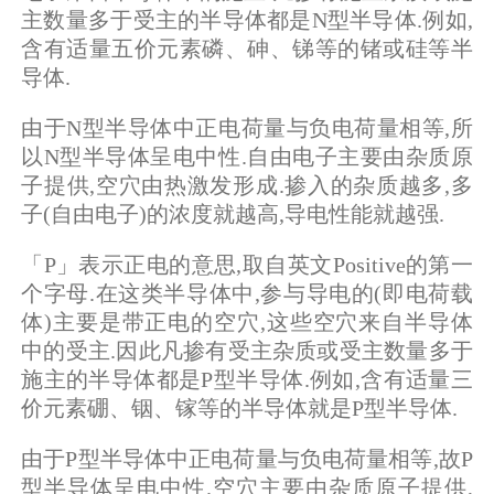
主数量多于受主的半导体都是N型半导体.例如,
含有适量五价元素磷、砷、锑等的锗或硅等半
导体.
由于N型半导体中正电荷量与负电荷量相等,所
以N型半导体呈电中性.自由电子主要由杂质原
子提供,空穴由热激发形成.掺入的杂质越多,多
子(自由电子)的浓度就越高,导电性能就越强.
「P」表示正电的意思,取自英文Positive的第一
个字母.在这类半导体中,参与导电的(即电荷载
体)主要是带正电的空穴,这些空穴来自半导体
中的受主.因此凡掺有受主杂质或受主数量多于
施主的半导体都是P型半导体.例如,含有适量三
价元素硼、铟、镓等的半导体就是P型半导体.
由于P型半导体中正电荷量与负电荷量相等,故P
型半导体呈电中性.空穴主要由杂质原子提供,