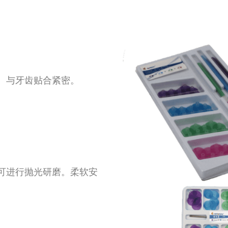
、与牙齿贴合紧密。
可进行抛光研磨。柔软安