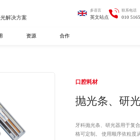
多语言
联系电话
英文站点
010 516
抛光解决方案
用
资源
合作
口腔耗材
抛光条、研
牙科抛光条、研光器用于复合
格可定制。 使用顺序依粒度