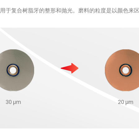
 抛光条和研光器用于复合树脂牙的整形和抛光。磨料的粒度是以颜
30 µm
20 µm